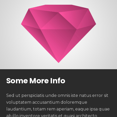
Some More Info
Sed ut perspiciatis unde omnis iste natus error sit
voluptatem accusantium doloremque
laudantium, totam rem aperiam, eaque ipsa quae
ab illo inventore veritatis et quasi architecto